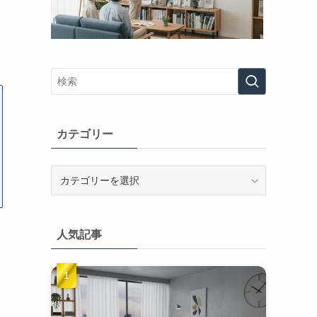
カテゴリー
カ
テ
ゴ
リ
人気記事
ー