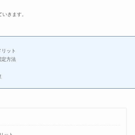
ていきます。
メリット
固定方法
較
リット