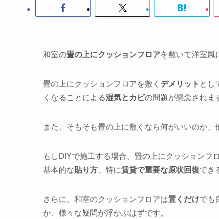
和室の
畳の上にクッションフロア
を敷いて洋室風
畳の上にクッションフロアを敷く
デメリット
とし
くなることによる
湿気とカビ
の問題が懸念されま
また、そもそも畳の上に敷くなら何がいいのか、
もしDIYで施工する場合、畳の上にクッションフロ
基本的な
貼り方
、特に
賃貸で重要な原状回復
でき
さらに、和室のクッションフロアは
置くだけ
でも
か、様々な疑問が浮かぶはずです。