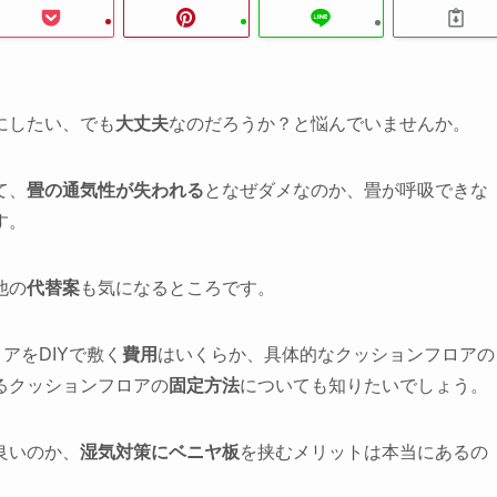
にしたい、でも
大丈夫
なのだろうか？と悩んでいませんか。
て、
畳の通気性が失われる
となぜダメなのか、畳が呼吸できな
す。
他の
代替案
も気になるところです。
アをDIYで敷く
費用
はいくらか、具体的なクッションフロアの
るクッションフロアの
固定方法
についても知りたいでしょう。
良いのか、
湿気対策にベニヤ板
を挟むメリットは本当にあるの