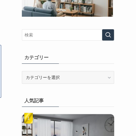
カテゴリー
カ
テ
ゴ
リ
人気記事
ー