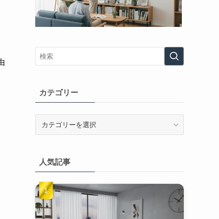
由
カテゴリー
カ
テ
ゴ
リ
人気記事
ー