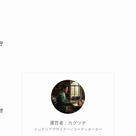
守
対
運営者：カグツチ
インテリアデザイナー / コーディネーター