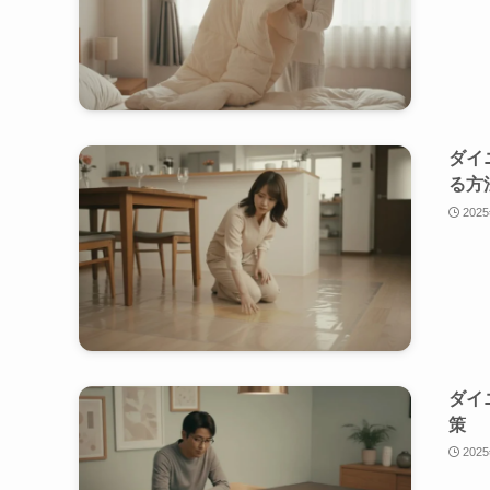
ダイ
る方
202
ダイ
策
202