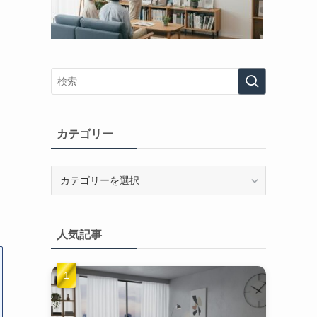
カテゴリー
カ
テ
ゴ
リ
人気記事
ー