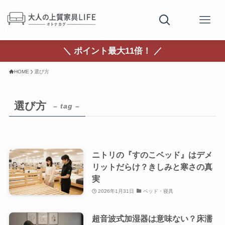
＼ ポイント最大11倍！ ／
HOME
選び方
選び方
– tag –
ニトリの『すのこベッド』はデメ
リットだらけ？きしみと寒さの真
実
2026年1月31日
ベッド・寝具
超音波式加湿器は意味ない？床濡