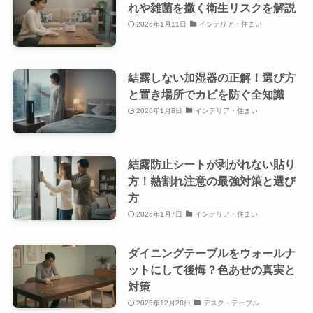
れや雑菌を撒く衛生リスクを解説
2026年1月11日
インテリア・住まい
結露しない加湿器の正解！選び方
と置き場所でカビを防ぐ全知識
2026年1月8日
インテリア・住まい
結露防止シートが剥がれない貼り
方！熱割れ注意の最強対策と選び
方
2026年1月7日
インテリア・住まい
ダイニングテーブルをウォールナ
ットにして後悔？色あせの真実と
対策
2025年12月28日
デスク・テーブル