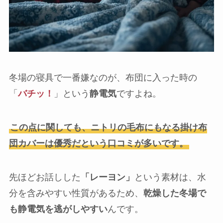
冬場の寝具で一番嫌なのが、布団に入った時の
「
バチッ！
」という
静電気
ですよね。
この点に関しても、ニトリの毛布にもなる掛け布
団カバーは優秀だという口コミが多いです。
先ほどお話しした
「レーヨン」
という素材は、水
分を含みやすい性質があるため、
乾燥した冬場で
も静電気を逃がしやすい
んです。