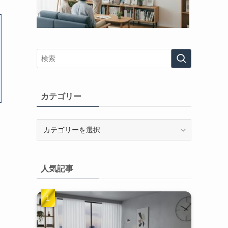
カテゴリー
カ
テ
ゴ
リ
人気記事
ー