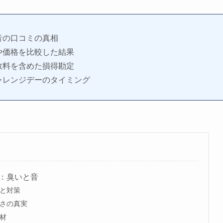
音の口コミの真相
や価格を比較した結果
数料を含めた損得勘定
ャレンジデーのタイミング
：臭いと音
と対策
さの真実
材