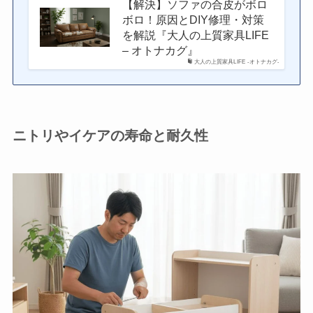
【解決】ソファの合皮がボロ
ボロ！原因とDIY修理・対策
を解説『大人の上質家具LIFE
– オトナカグ』
大人の上質家具LIFE -オトナカグ-
ニトリやイケアの寿命と耐久性