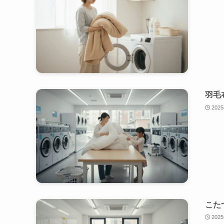
羽毛
202
こた
202