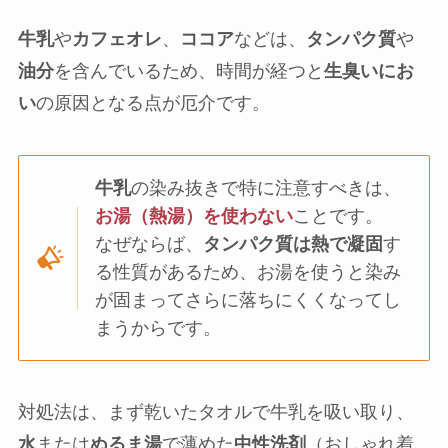
牛乳
や
カフェオレ
、
ココア
などは、
タンパク質
や
油分
を含んでいるため、時間が経つと
生臭いにお
い
の原因となる点が厄介です。
牛乳
の染み抜きで特に注意すべきは、
お湯（熱湯）を使わない
ことです。
なぜならば、
タンパク質は熱で凝固
す
る性質があるため、お湯を使うと染み
が固まってさらに落ちにくくなってし
まうからです。
対処法は、まず乾いたタオルで牛乳を吸い取り、
水
または
ぬるま湯
で薄めた
中性洗剤
（おしゃれ着