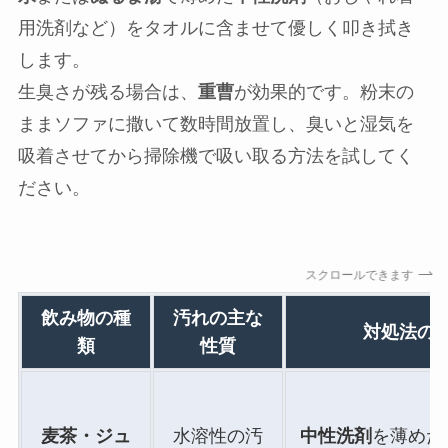
用洗剤など）をタオルに含ませて優しく叩き拭き
します。
生臭さが残る場合は、
重曹
が効果的です。粉末の
ままソファに撒いて数時間放置し、臭いと湿気を
吸着させてから掃除機で吸い取る方法を試してく
ださい。
スクロールできます
飲み物の種
汚れの主な
対処法の
類
性質
麦茶・ジュ
水溶性の汚
中性洗剤
を薄めた