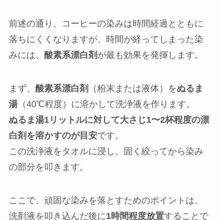
前述の通り、コーヒーの染みは時間経過とともに
落ちにくくなりますが、時間が経ってしまった染
みには、
酸素系漂白剤
が最も効果を発揮します。
まず、
酸素系漂白剤
（粉末または液体）を
ぬるま
湯
（40℃程度）に溶かして洗浄液を作ります。
ぬるま湯1リットルに対して大さじ1〜2杯程度の漂
白剤を溶かすのが目安
です。
この洗浄液をタオルに浸し、固く絞ってから染み
の部分を叩きます。
ここで、頑固な染みを落とすためのポイントは、
洗剤液を叩き込んだ後に
1時間程度放置
することで