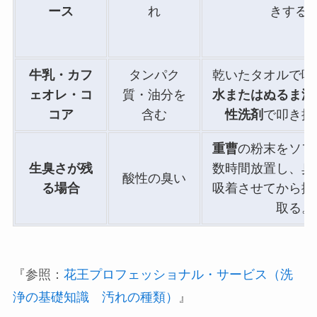
ース
れ
きする
牛乳・カフ
タンパク
乾いたタオルで吸
ェオレ・コ
質・油分を
水またはぬるま湯
コア
含む
性洗剤
で叩き拭
重曹
の粉末をソフ
生臭さが残
数時間放置し、臭
酸性の臭い
る場合
吸着させてから掃
取る。
『参照：
花王プロフェッショナル・サービス（洗
浄の基礎知識 汚れの種類）
』