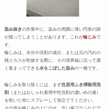
染み抜き
の作業中に、染みの周囲に薄い円形の跡
が残ってしまうことがあります。これが
輪じみ
で
す。
輪じみは、水分や洗剤の成分、または元の汚れの
残りカスが乾燥する際に、その境界線に沿って濃
く集まってできる
水をこぼした染み
の一種です。
輪じみを取り除くには、まず
住居用ふき掃除用洗
剤
（またはおしゃれ着用中性洗剤の濃いめの液）
を乾いた布にスプレーして泡立ててください。
その泡を輪じみの上にのせ、古い歯ブラシなどで