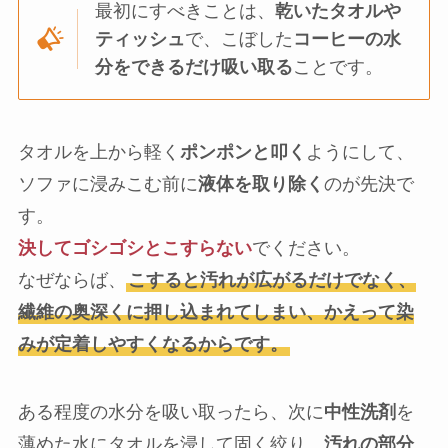
最初にすべきことは、
乾いたタオルや
ティッシュ
で、こぼした
コーヒーの水
分をできるだけ吸い取る
ことです。
タオルを上から軽く
ポンポンと叩く
ようにして、
ソファに浸みこむ前に
液体を取り除く
のが先決で
す。
決してゴシゴシとこすらない
でください。
なぜならば、
こすると汚れが広がるだけでなく、
繊維の奥深くに押し込まれてしまい、かえって染
みが定着しやすくなるからです。
ある程度の水分を吸い取ったら、次に
中性洗剤
を
薄めた水にタオルを浸して固く絞り、
汚れの部分