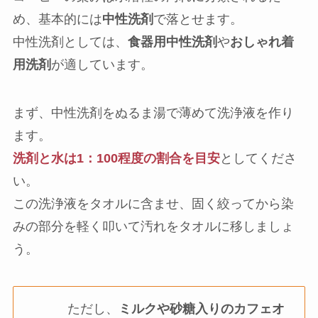
め、基本的には
中性洗剤
で落とせます。
中性洗剤としては、
食器用中性洗剤
や
おしゃれ着
用洗剤
が適しています。
まず、中性洗剤をぬるま湯で薄めて洗浄液を作り
ます。
洗剤と水は1：100程度の割合を目安
としてくださ
い。
この洗浄液をタオルに含ませ、固く絞ってから染
みの部分を軽く叩いて汚れをタオルに移しましょ
う。
ただし、
ミルクや砂糖入りのカフェオ