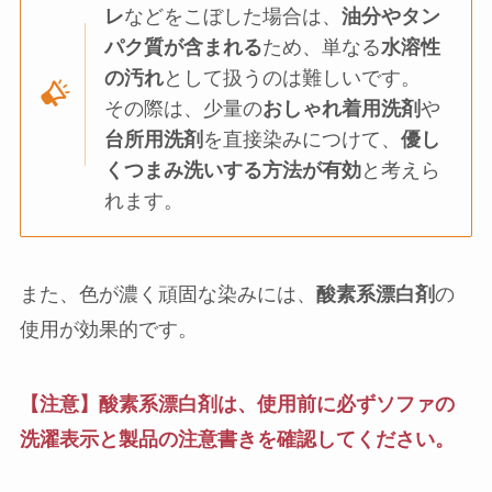
レ
などをこぼした場合は、
油分やタン
パク質が含まれる
ため、単なる
水溶性
の汚れ
として扱うのは難しいです。
その際は、少量の
おしゃれ着用洗剤
や
台所用洗剤
を直接染みにつけて、
優し
くつまみ洗いする方法が有効
と考えら
れます。
また、色が濃く頑固な染みには、
酸素系漂白剤
の
使用が効果的です。
【注意】酸素系漂白剤は、使用前に必ずソファの
洗濯表示と製品の注意書きを確認してください。