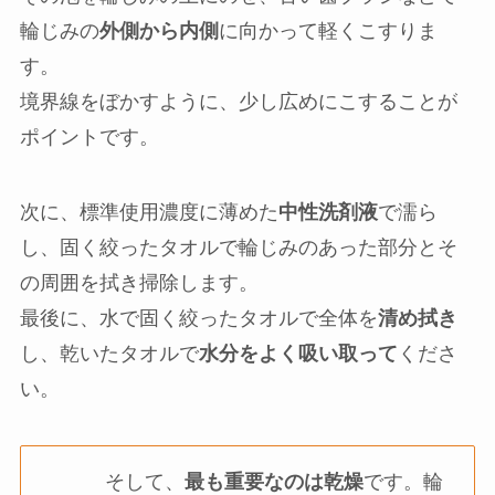
輪じみの
外側から内側
に向かって軽くこすりま
す。
境界線をぼかすように、少し広めにこすることが
ポイントです。
次に、標準使用濃度に薄めた
中性洗剤液
で濡ら
し、固く絞ったタオルで輪じみのあった部分とそ
の周囲を拭き掃除します。
最後に、水で固く絞ったタオルで全体を
清め拭き
し、乾いたタオルで
水分をよく吸い取って
くださ
い。
そして、
最も重要なのは乾燥
です。輪