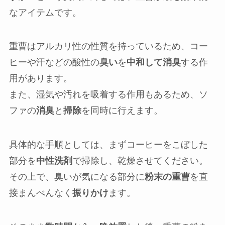
なアイテムです。
重曹はアルカリ性の性質を持っているため、コー
ヒーや汗などの酸性の
臭い
を
中和して消臭
する作
用があります。
また、湿気や汚れを吸着する作用もあるため、ソ
ファの
消臭
と
掃除
を同時に行えます。
具体的な手順としては、まずコーヒーをこぼした
部分を
中性洗剤
で掃除し、乾燥させてください。
その上で、臭いが気になる部分に
粉末の重曹
を直
接まんべんなく
振りかけ
ます。