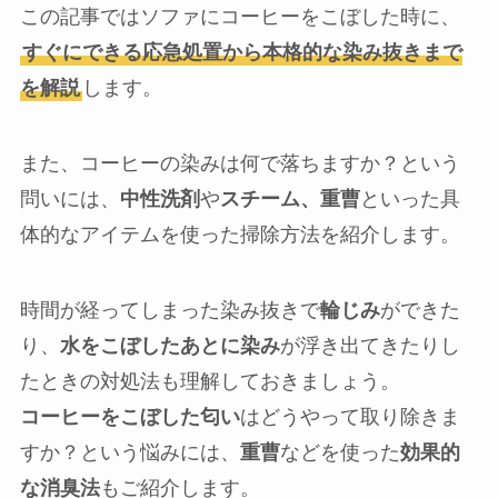
この記事ではソファにコーヒーをこぼした時に、
すぐにできる応急処置から本格的な染み抜きまで
を解説
します。
また、コーヒーの染みは何で落ちますか？という
問いには、
中性洗剤
や
スチーム、重曹
といった具
体的なアイテムを使った掃除方法を紹介します。
時間が経ってしまった染み抜きで
輪じみ
ができた
り、
水をこぼしたあとに染み
が浮き出てきたりし
たときの対処法も理解しておきましょう。
コーヒーをこぼした匂い
はどうやって取り除きま
すか？という悩みには、
重曹
などを使った
効果的
な消臭法
もご紹介します。