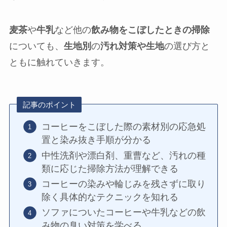
麦茶
や
牛乳
など他の
飲み物をこぼしたときの掃除
についても、
生地別
の
汚れ対策や生地
の選び方と
ともに触れていきます。
記事のポイント
コーヒーをこぼした際の素材別の応急処
置と染み抜き手順が分かる
中性洗剤や漂白剤、重曹など、汚れの種
類に応じた掃除方法が理解できる
コーヒーの染みや輪じみを残さずに取り
除く具体的なテクニックを知れる
ソファについたコーヒーや牛乳などの飲
み物の臭い対策を学べる