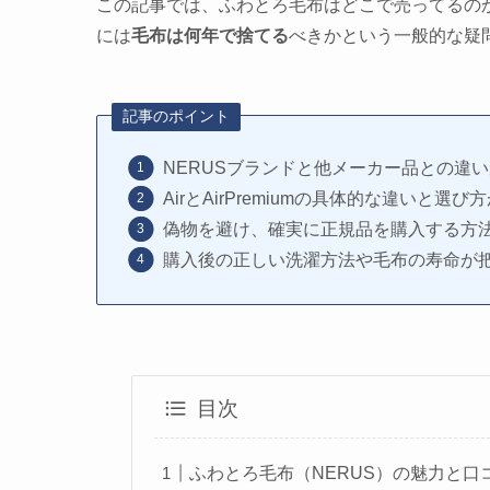
この記事では、ふわとろ毛布はどこで売ってるの
には
毛布は何年で捨てる
べきかという一般的な疑
記事のポイント
NERUSブランドと他メーカー品との違
AirとAirPremiumの具体的な違いと選
偽物を避け、確実に正規品を購入する方
購入後の正しい洗濯方法や毛布の寿命が
目次
ふわとろ毛布（NERUS）の魅力と口