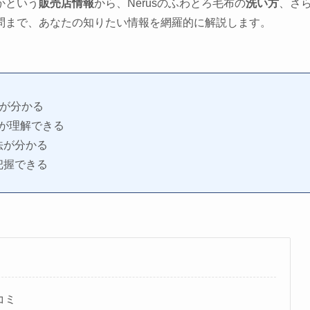
かという
販売店情報
から、Nerusのふわとろ毛布の
洗い方
、さ
問まで、あなたの知りたい情報を網羅的に解説します。
いが分かる
び方が理解できる
法が分かる
把握できる
コミ