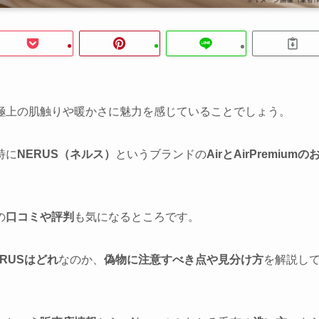
極上の肌触りや暖かさに魅力を感じていることでしょう。
特に
NERUS（ネルス）
というブランドの
AirとAirPremiumの
の
口コミや評判
も気になるところです。
RUSはどれ
なのか、
偽物に注意すべき点や見分け方
を解説し