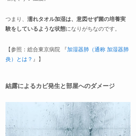
つまり、
濡れタオル加湿は、意図せず菌の培養実
験をしているような状態
になりがちなのです。
【参照：総合東京病院 『
加湿器肺（通称 加湿器肺
炎）とは？
』】
結露によるカビ発生と部屋へのダメージ