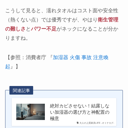
こうして見ると、濡れタオルはコスト面や安全性
（熱くない点）では優秀ですが、やはり
衛生管理
の難しさ
と
パワー不足
がネックになることが分か
りますね。
【参照：消費者庁 『
加湿器 火傷 事故 注意喚
起
』】
関連記事
絶対カビさせない！結露しな
い加湿器の選び方と神配置の
極意
大人の上質家具LIFE -オトナカグ-