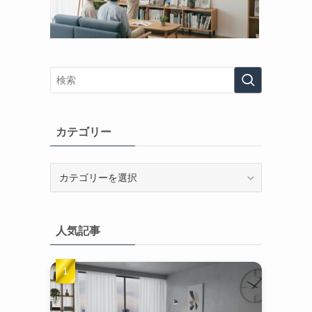
カテゴリー
カ
テ
ゴ
リ
人気記事
ー