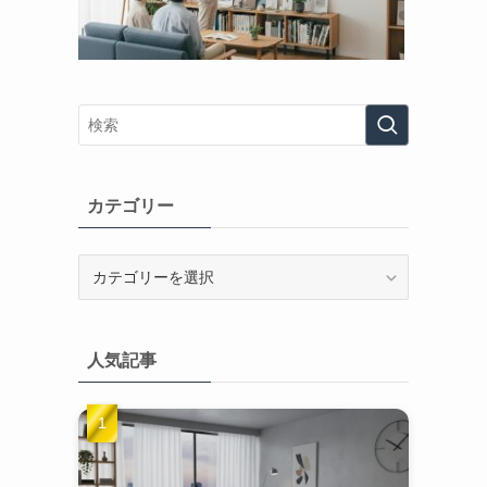
カテゴリー
カ
テ
ゴ
リ
人気記事
ー