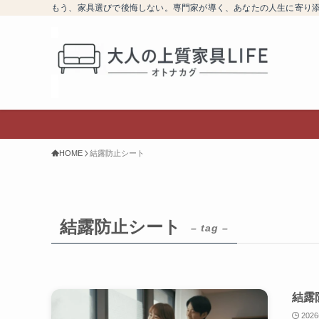
もう、家具選びで後悔しない。専門家が導く、あなたの人生に寄り
HOME
結露防止シート
結露防止シート
– tag –
結露
202