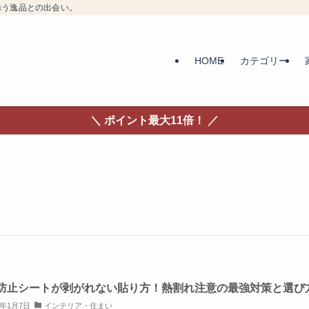
添う逸品との出会い。
HOME
カテゴリー
＼ ポイント最大11倍！ ／
防止シートが剥がれない貼り方！熱割れ注意の最強対策と選び
6年1月7日
インテリア・住まい