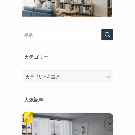
カテゴリー
カ
テ
ゴ
リ
人気記事
ー