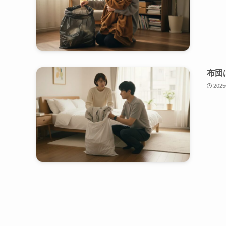
布団
202