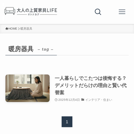
HOME
暖房器具
暖房器具
– tag –
一人暮らしでこたつは後悔する？
デメリットだらけの理由と賢い代
替案
2025年12月4日
インテリア・住まい
1