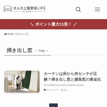
＼ ポイント最大11倍！ ／
HOME
掃き出し窓
掃き出し窓
– tag –
カーテンは床から何センチが正
解？掃き出し窓と腰高窓の黄金比
2026年1月21日
2026年1月26日
インテリア・住まい