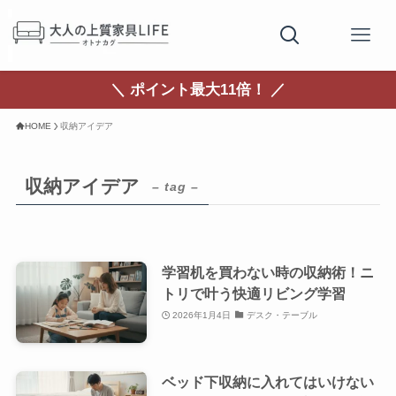
＼ ポイント最大11倍！ ／
HOME
収納アイデア
収納アイデア
– tag –
学習机を買わない時の収納術！ニ
トリで叶う快適リビング学習
2026年1月4日
デスク・テーブル
ベッド下収納に入れてはいけない