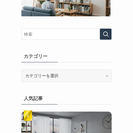
カテゴリー
カ
テ
ゴ
リ
人気記事
ー