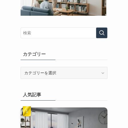
カテゴリー
カ
テ
ゴ
リ
人気記事
ー