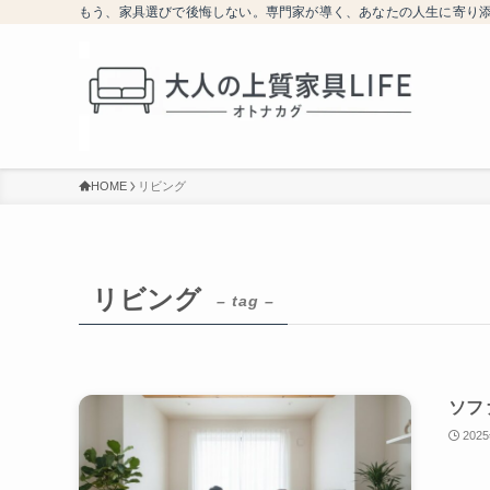
もう、家具選びで後悔しない。専門家が導く、あなたの人生に寄り
HOME
リビング
リビング
– tag –
ソフ
202