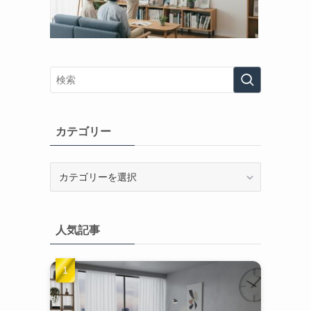
カテゴリー
カ
テ
ゴ
リ
人気記事
ー