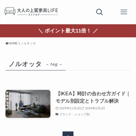
＼ ポイント最大11倍！ ／
HOME
ノルオッタ
ノルオッタ
– tag –
【IKEA】時計の合わせ方ガイド｜
モデル別設定とトラブル解決
2025年11月2日
2026年2月1日
ブランド・ショップ別