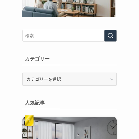
カテゴリー
カ
テ
ゴ
リ
人気記事
ー